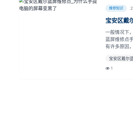
2
维修知识
宝安区戴
一般情况下
蓝屏维修点
有许多原因
屏，给你详
宝安区戴尔
能电脑主板
戴尔蓝屏维修点
1