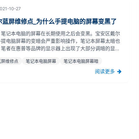
021-10-27
尔蓝屏维修点_为什么手提电脑的屏幕变黑了
，笔记本电脑的屏幕在长期使用之后会变黑。宝安区戴尔
手提电脑屏幕的变暗会严重影响操作，笔记本屏幕太暗也
，笔者在惠普等品牌的显示器上出现了大部分调暗的显示
细的回答。笔记本屏幕暗淡的原因一：主板有问题。有可
蓝屏维修点
笔记本电脑屏幕
笔记本电脑屏幕暗
没有电压问题，也可能是高压板和主板出现问题，宝安区
老化...
阅读更多