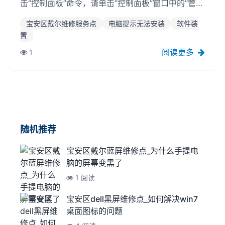
击“控制面板”命令，请单击“控制面板”窗口中的“管理
工具”图标，然后在打开的窗口中双击“效劳”图标，
宝安区戴尔维修服务点
电脑提示无法安装
软件装
并在弹出的“效劳”对话框中找到“Windowsin...
置
阅读更多
1
随机推荐
宝安区戴尔蓝屏维修点_为什么手提电
脑的屏幕变黑了
1 阅读
宝安区dell黑屏维修点_如何解决win7
桌面图标的问题