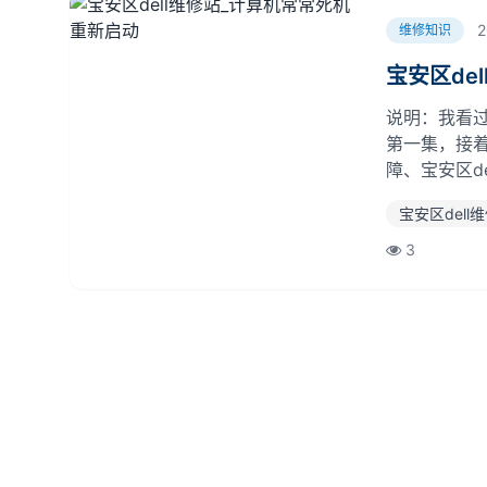
2
维修知识
宝安区de
说明：我看过
第一集，接
障、宝安区d
动，原因很
宝安区dell
损坏时，运
在主板，CP
3