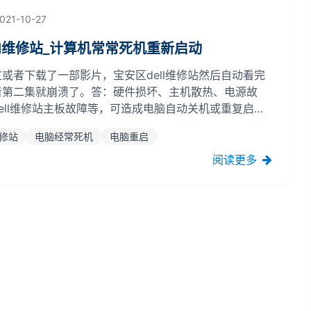
021-10-27
ll维修站_计算机常常死机重新启动
或者下载了一部影片，宝安区dell维修站然后自动看完
着第二集就崩溃了。答：硬件损坏、主机散热、电源故
ell维修站主板故障等，可造成电脑自动关机或重复启
多，死机自动重新启动，杀毒木马病毒，当系统核心部件
维修站
电脑经常死机
电脑重启
行中的电脑可自动关机，先检查硬件有无故障，把重点放
U风扇、主机、电源、然后...
阅读更多